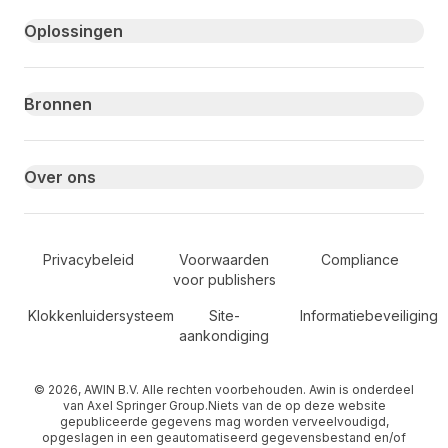
Primary footer navigation
Oplossingen
Bronnen
Over ons
Secondary Footer Navigation
Privacybeleid
Voorwaarden
Compliance
voor publishers
Klokkenluidersysteem
Site-
Informatiebeveiliging
aankondiging
© 2026, AWIN B.V. Alle rechten voorbehouden. Awin is onderdeel
van Axel Springer Group.Niets van de op deze website
gepubliceerde gegevens mag worden verveelvoudigd,
opgeslagen in een geautomatiseerd gegevensbestand en/of