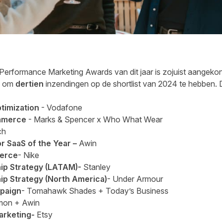
 Performance Marketing Awards van dit jaar is zojuist aangekon
d om
dertien
inzendingen op de shortlist van 2024 te hebben. 
timization
- Vodafone
ommerce
- Marks & Spencer x Who What Wear
ch
or SaaS of the Year –
Awin
merce
- Nike
ship Strategy (LATAM)-
Stanley
hip Strategy (North America)
- Under Armour
paign
- Tomahawk Shades + Today’s Business
mon + Awin
arketing-
Etsy