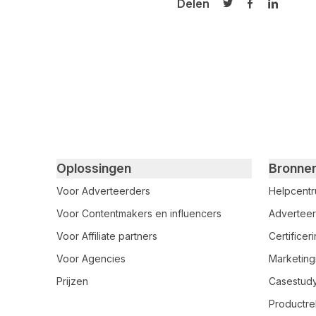
Delen
Delen op Twitter
Delen op Fa
Delen op
Primary footer navigation
Oplossingen
Bronne
Voor Adverteerders
Helpcent
Voor Contentmakers en influencers
Adverteer
Voor Affiliate partners
Certifice
Voor Agencies
Marketing
Prijzen
Casestud
Productre