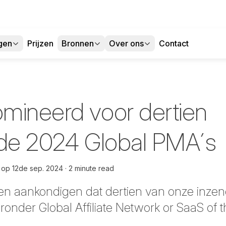
gen
Prijzen
Bronnen
Over ons
Contact
mineerd voor dertien
j de 2024 Global PMA´s
op
12de sep. 2024
2 minute read
nnen aankondigen dat dertien van onze inzen
nder Global Affiliate Network or SaaS of t