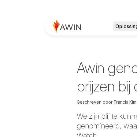
Oplossin
Awin geno
prijzen bi
Geschreven door
Francis Kim
We zijn blij te ku
genomineerd, waaro
Watch.