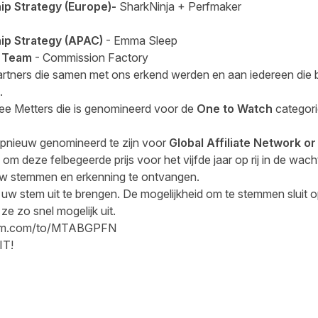
hip Strategy (Europe)-
SharkNinja + Perfmaker
hip Strategy (APAC)
- Emma Sleep
t Team
- Commission Factory
partners die samen met ons erkend werden en aan iedereen die 
.
Lee Metters die is genomineerd voor de
One to Watch
categori
pnieuw genomineerd te zijn voor
Global Affiliate Network o
m deze felbegeerde prijs voor het vijfde jaar op rij in de wacht
uw stemmen en erkenning te ontvangen.
m uw stem uit te brengen. De mogelijkheid om te stemmen sluit
e zo snel mogelijk uit.
eform.com/to/MTABGPFN
T!