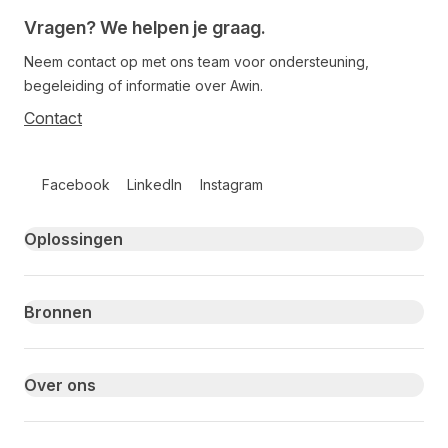
Vragen? We helpen je graag.
Neem contact op met ons team voor ondersteuning,
begeleiding of informatie over Awin.
Contact
Follow us on social media
Facebook
LinkedIn
Instagram
Primary footer navigation
Oplossingen
Bronnen
Over ons