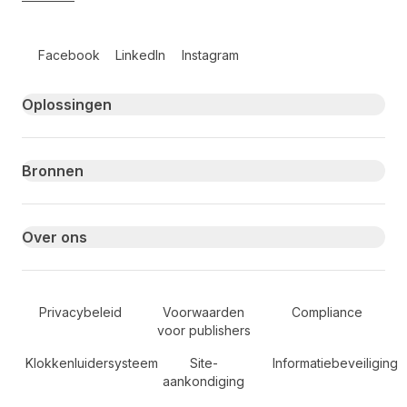
Follow us on social media
Facebook
LinkedIn
Instagram
Primary footer navigation
Oplossingen
Bronnen
Over ons
Secondary Footer Navigation
Privacybeleid
Voorwaarden
Compliance
voor publishers
Klokkenluidersysteem
Site-
Informatiebeveiliging
aankondiging