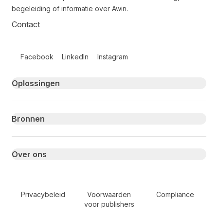
begeleiding of informatie over Awin.
Contact
Follow us on social media
Facebook
LinkedIn
Instagram
Primary footer navigation
Oplossingen
Bronnen
Over ons
Secondary Footer Navigation
Privacybeleid
Voorwaarden
Compliance
voor publishers