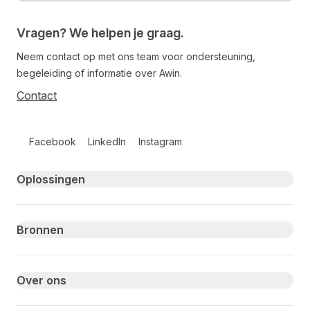
Vragen? We helpen je graag.
Neem contact op met ons team voor ondersteuning,
begeleiding of informatie over Awin.
Contact
Follow us on social media
Facebook
LinkedIn
Instagram
Primary footer navigation
Oplossingen
Bronnen
Over ons