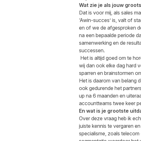
Wat zie je als jouw groot
Dat is voor mij, als sales m
‘Awin-succes’ is, valt of s
en of we de afgesproken doel
na een bepaalde periode dan
samenwerking en de resulta
successen.
Het is altijd goed om te hor
wij dan ook elke dag hard vo
sparren en brainstormen om
Het is daarom van belang da
ook gedurende het partnersh
up na 6 maanden en uiteraa
accountteams twee keer per 
En wat is je grootste uit
Over deze vraag heb ik ech
juiste kennis te vergaren 
specialisme, zoals telecom 
segmentatie waardoor het va