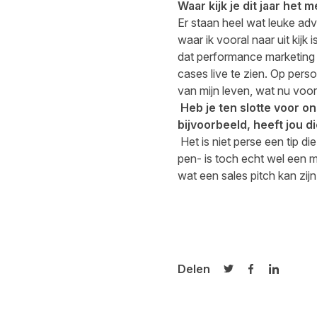
Waar kijk je dit jaar het 
Er staan heel wat leuke adver
waar ik vooral naar uit kij
dat performance marketing z
cases live te zien. Op perso
van mijn leven, wat nu voora
Heb je ten slotte voor on
bijvoorbeeld, heeft jou di
Het is niet perse een tip di
pen- is toch echt wel een 
wat een sales pitch kan zij
Delen
Delen op Twitter
Delen op Fa
Delen op