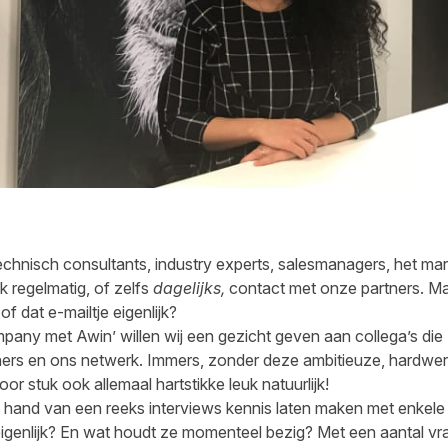
hnisch consultants, industry experts, salesmanagers, het ma
 regelmatig, of zelfs
dagelijks,
contact met onze partners. Maa
f dat e-mailtje eigenlijk?
any met Awin’ willen wij een gezicht geven aan collega’s die z
hers en ons netwerk. Immers, zonder deze ambitieuze, hardwe
voor stuk ook allemaal hartstikke leuk natuurlijk!
 hand van een reeks interviews kennis laten maken met enkele 
eigenlijk? En wat houdt ze momenteel bezig? Met een aantal v