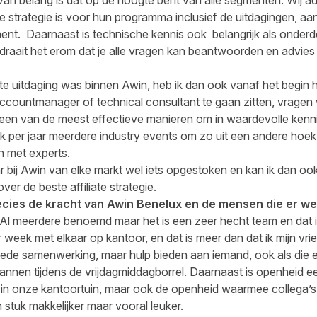
ate strategie is voor hun programma inclusief de uitdagingen, 
ment.
Daarnaast is technische kennis ook belangrijk als onderd
k draait het erom dat je alle vragen kan beantwoorden en advi
te uitdaging was binnen Awin, heb ik dan ook vanaf het begin h
countmanager of technical consultant te gaan zitten, vragen
en van de meest effectieve manieren om in waardevolle kennis 
 per jaar meerdere industry events om zo uit een andere hoek 
n met experts.
jaar bij Awin van elke markt wel iets opgestoken en kan ik dan 
er de beste affiliate strategie.
ecies de kracht van Awin Benelux en de mensen die er w
 Al meerdere benoemd maar het is een zeer hecht team en dat 
 week met elkaar op kantoor, en dat is meer dan dat ik mijn vrie
ede samenwerking, maar hulp bieden aan iemand, ook als die er
annen tijdens de vrijdagmiddagborrel. Daarnaast is openheid een
 in onze kantoortuin, maar ook de openheid waarmee collega’s 
 stuk makkelijker maar vooral leuker.