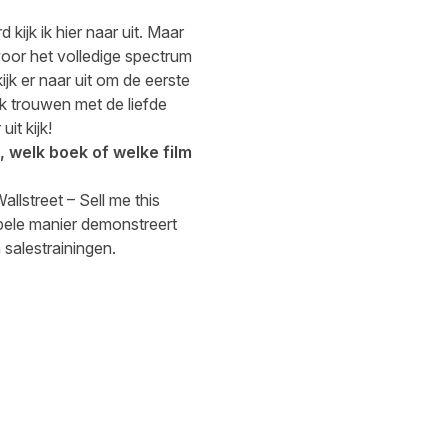
 kijk ik hier naar uit. Maar
 voor het volledige spectrum
jk er naar uit om de eerste
jk trouwen met de liefde
it kijk!
k, welk boek of welke film
allstreet – Sell me this
mpele manier demonstreert
 salestrainingen.