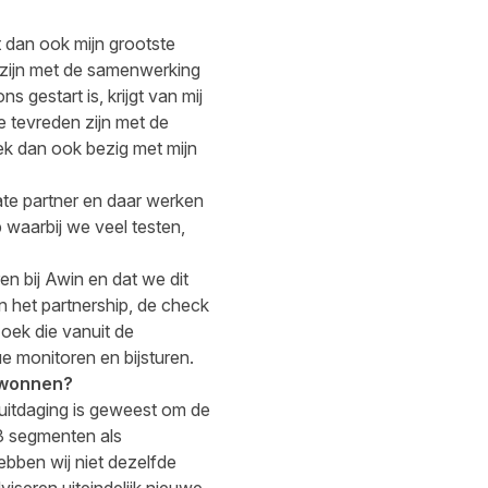
at dan ook mijn grootste
n zijn met de samenwerking
 gestart is, krijgt van mij
e tevreden zijn met de
ek dan ook bezig met mijn
iate partner en daar werken
p waarbij we veel testen,
n bij Awin en dat we dit
n het partnership, de check
oek die vanuit de
e monitoren en bijsturen.
erwonnen?
uitdaging is geweest om de
 3 segmenten als
ebben wij niet dezelfde
iseren uiteindelijk nieuwe