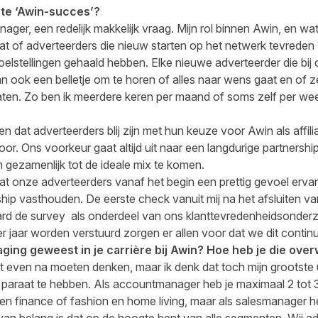
ste ‘Awin-succes’?
anager, een redelijk makkelijk vraag. Mijn rol binnen Awin, en w
taat of adverteerders die nieuw starten op het netwerk tevrede
stellingen gehaald hebben. Elke nieuwe adverteerder die bij ons
 ook een belletje om te horen of alles naar wens gaat en of z
ten. Zo ben ik meerdere keren per maand of soms zelf per we
en dat adverteerders blij zijn met hun keuze voor Awin als affil
or. Ons voorkeur gaat altijd uit naar een langdurige partnershi
 gezamenlijk tot de ideale mix te komen.
t onze adverteerders vanaf het begin een prettig gevoel ervare
ip vasthouden. De eerste check vanuit mij na het afsluiten va
rd de survey als onderdeel van ons klanttevredenheidsonderz
jaar worden verstuurd zorgen er allen voor dat we dit continu
daging geweest in je carrière bij Awin? Hoe heb je die ov
t even na moeten denken, maar ik denk dat toch mijn grootste 
en paraat te hebben. Als accountmanager heb je maximaal 2 tot
en finance of fashion en home living, maar als salesmanager h
n belang is dat op de hoogte bent van alle segmenten. Wij adv