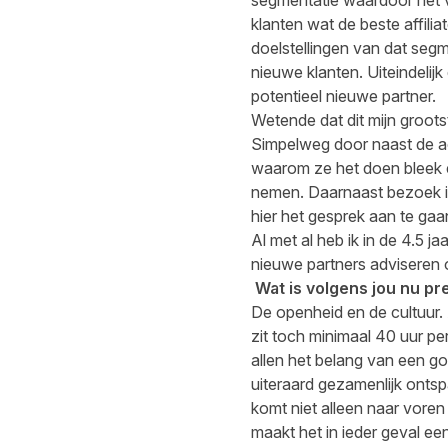
klanten wat de beste affili
doelstellingen van dat seg
nieuwe klanten. Uiteindelij
potentieel nieuwe partner.
Wetende dat dit mijn groots
Simpelweg door naast de ac
waarom ze het doen bleek e
nemen. Daarnaast bezoek ik
hier het gesprek aan te gaa
Al met al heb ik in de 4.5 
nieuwe partners adviseren ov
Wat is volgens jou nu pr
De openheid en de cultuur.
zit toch minimaal 40 uur per
allen het belang van een go
uiteraard gezamenlijk ontsp
komt niet alleen naar voren
maakt het in ieder geval een