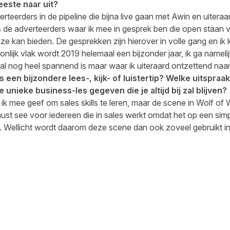
meeste naar uit?
teerders in de pipeline die bijna live gaan met Awin en uiteraard
k is de adverteerders waar ik mee in gesprek ben die open staan
e kan bieden. De gesprekken zijn hierover in volle gang en ik ki
onlijk vlak wordt 2019 helemaal een bijzonder jaar, ik ga nameli
l nog heel spannend is maar waar ik uiteraard ontzettend naar u
s een bijzondere lees-, kijk- of luistertip? Welke uitspraa
e unieke business-les gegeven die je altijd bij zal blijven?
e ik mee geef om sales skills te leren, maar de scene in Wolf of W
must see voor iedereen die in sales werkt omdat het op een si
n. Wellicht wordt daarom deze scene dan ook zoveel gebruikt in
cebook
 LinkedIn