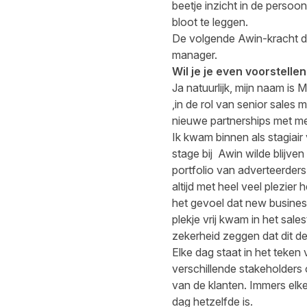
beetje inzicht in de perso
bloot te leggen.
De volgende Awin-kracht d
manager.
Wil je je even voor
stelle
Ja natuurlijk, mijn naam is
,in de rol van senior sales
nieuwe partnerships met mer
Ik kwam binnen als stagiair
stage bij Awin wilde blijve
portfolio van adverteerders 
altijd met heel veel plezie
het gevoel dat new business
plekje vrij kwam in het sale
zekerheid zeggen dat dit de
Elke dag staat in het teke
verschillende stakeholders 
van de klanten. Immers elke
dag hetzelfde is.