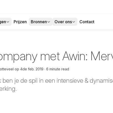
gen
Prijzen
Bronnen
Over ons
Contact
company met Awin: Mer
otteveel
op
4de feb. 2019
6 minute read
rk ben je de spil in een intensieve & dynami
rking.
cebook
 LinkedIn