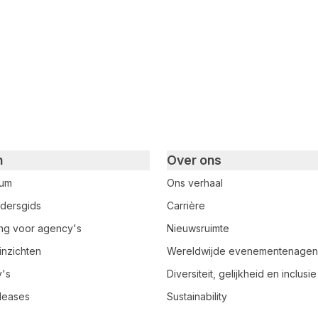
n
Over ons
rum
Ons verhaal
dersgids
Carrière
ring voor agency's
Nieuwsruimte
inzichten
Wereldwijde evenementenage
y's
Diversiteit, gelijkheid en inclusie
leases
Sustainability