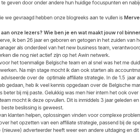
on te geven door onder andere hun huidige focuspunten en nab
ie we gevraagd hebben onze blogreeks aan te vullen is
Merve
n aan onze lezers? Wie ben je en wat maakt jouw rol binne
 Merve, ik ben 26 jaar en geboren en getogen in het zuiden van h
 manager als onderdeel van het new business team, verantwoord
ken die nog niet actief zijn op het Awin netwerk.
 voor het toenmalige Belgische team en al snel was het me duidel
n werken. Na mijn stage mocht ik dan ook starten als accountm
adviseerde over de optimale affiliate strategie. In de 1.5 jaar 
r heb gedaan, heb ik veel kennis opgedaan over de Belgische mar
 beter bij mij paste. Gelukkig was men hier intern het ook over
steam mocht ik deze opvullen. Dit is inmiddels 3 jaar geleden e
 beste beslissing is geweest.
n van klanten helpen, oplossingen vinden voor complexe proble
over het opzetten van een affiliate strategie, passend bij de s
 (nieuwe) adverteerder heeft weer een andere uitdaging en dit