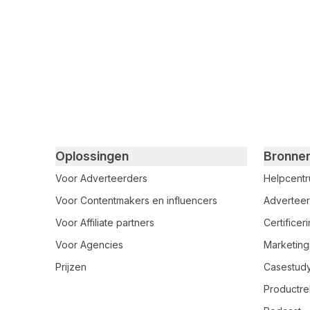
Primary footer navigation
Oplossingen
Bronne
Voor Adverteerders
Helpcent
Voor Contentmakers en influencers
Adverteer
Voor Affiliate partners
Certifice
Voor Agencies
Marketing
Prijzen
Casestud
Productre