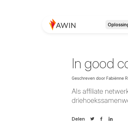
Oplossin
In good 
Geschreven door
Fabiënne R
Als affiliate netwe
driehoekssamenwe
Delen
Delen op Twitter
Delen op Fa
Delen op