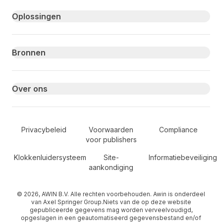
Primary footer navigation
Oplossingen
Bronnen
Over ons
Secondary Footer Navigation
Privacybeleid
Voorwaarden
Compliance
voor publishers
Klokkenluidersysteem
Site-
Informatiebeveiliging
aankondiging
© 2026, AWIN B.V. Alle rechten voorbehouden. Awin is onderdeel
van Axel Springer Group.Niets van de op deze website
gepubliceerde gegevens mag worden verveelvoudigd,
opgeslagen in een geautomatiseerd gegevensbestand en/of