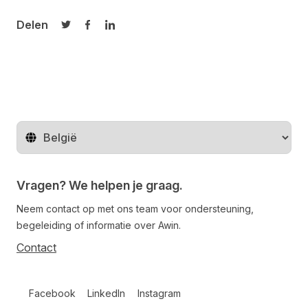
Delen
Delen op Twitter
Delen op Facebook
Delen op LinkedIn
Regio wijzigen
Vragen? We helpen je graag.
Neem contact op met ons team voor ondersteuning,
begeleiding of informatie over Awin.
Contact
Follow us on social media
Facebook
LinkedIn
Instagram