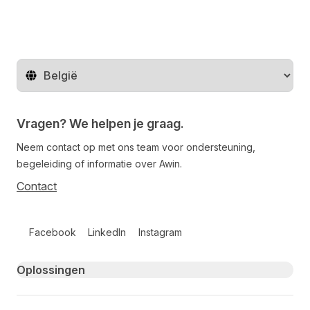
Regio wijzigen
Vragen? We helpen je graag.
Neem contact op met ons team voor ondersteuning,
begeleiding of informatie over Awin.
Contact
Follow us on social media
Facebook
LinkedIn
Instagram
Primary footer navigation
Oplossingen