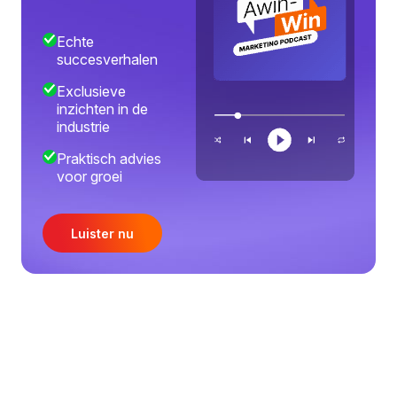
Echte
succesverhalen
Exclusieve
inzichten in de
industrie
Praktisch advies
voor groei
Luister nu