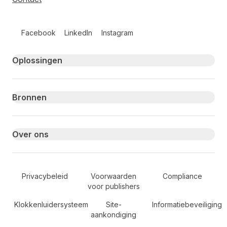
Follow us on social media
Facebook
LinkedIn
Instagram
Primary footer navigation
Oplossingen
Bronnen
Over ons
Secondary Footer Navigation
Privacybeleid
Voorwaarden
Compliance
voor publishers
Klokkenluidersysteem
Site-
Informatiebeveiliging
aankondiging