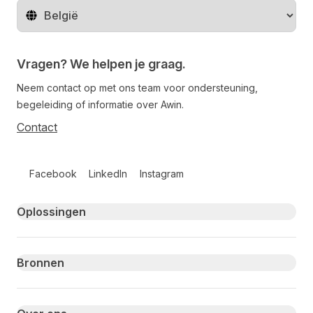
Regio wijzigen
Vragen? We helpen je graag.
Neem contact op met ons team voor ondersteuning,
begeleiding of informatie over Awin.
Contact
Follow us on social media
Facebook
LinkedIn
Instagram
Primary footer navigation
Oplossingen
Bronnen