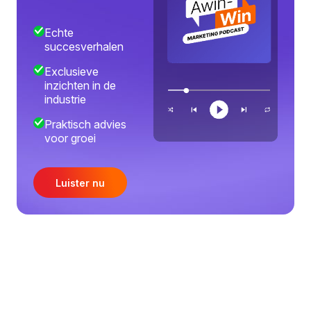
Echte
succesverhalen
Exclusieve
inzichten in de
industrie
Praktisch advies
voor groei
Luister nu