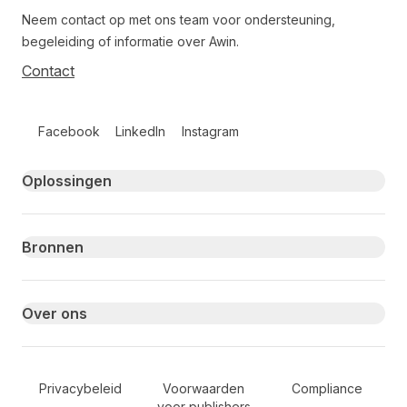
Neem contact op met ons team voor ondersteuning,
begeleiding of informatie over Awin.
Contact
Follow us on social media
Facebook
LinkedIn
Instagram
Primary footer navigation
Oplossingen
Bronnen
Over ons
Secondary Footer Navigation
Privacybeleid
Voorwaarden
Compliance
voor publishers