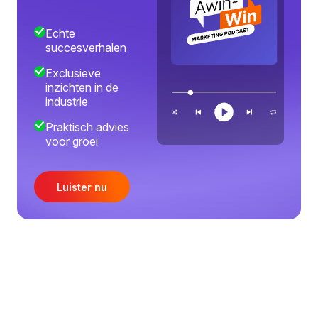
Echte
succesverhalen
Exclusieve
inzichten in de
industrie
Praktisch advies
voor groei
Luister nu