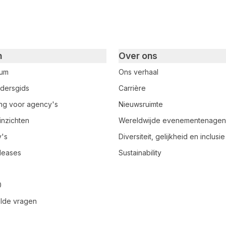
n
Over ons
rum
Ons verhaal
dersgids
Carrière
ring voor agency's
Nieuwsruimte
inzichten
Wereldwijde evenementenage
y's
Diversiteit, gelijkheid en inclusie
leases
Sustainability
0
lde vragen