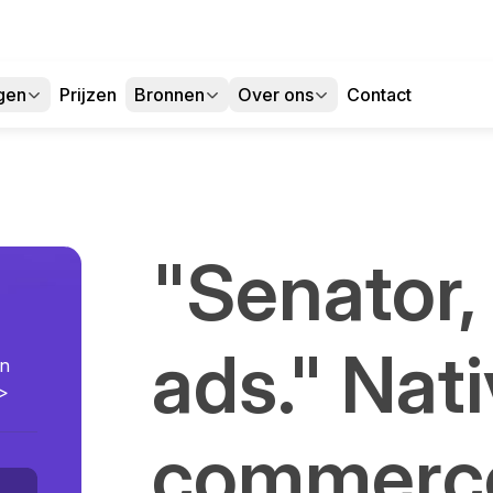
gen
Prijzen
Bronnen
Over ons
Contact
"Senator,
ads." Nat
en
p>
commerc