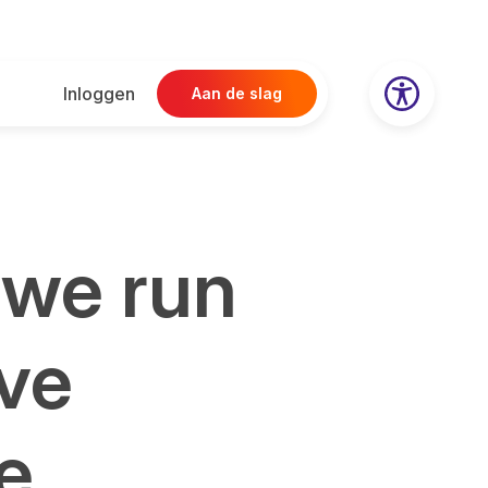
Inloggen
Aan de slag
 we run
ive
e