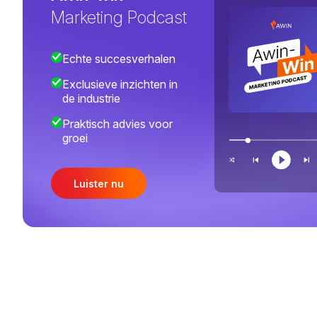
Marketing Podcast
Echte succesverhalen
Exclusieve inzichten in
de industrie
Praktisch advies voor
groei
Luister nu