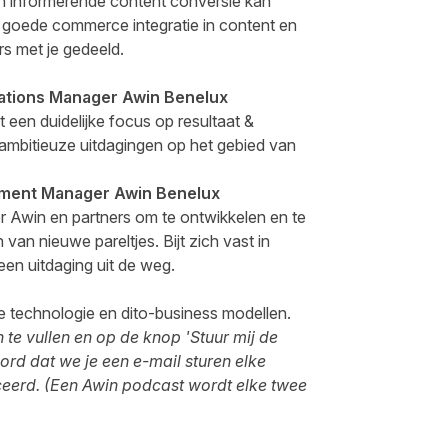
n informerende content conversie kan
en goede commerce integratie in content en
s met je gedeeld.
vations Manager Awin Benelux
 een duidelijke focus op resultaat &
ambitieuze uitdagingen op het gebied van
opment Manager Awin Benelux
or Awin en partners om te ontwikkelen en te
 van nieuwe pareltjes. Bijt zich vast in
een uitdaging uit de weg.
e technologie en dito-business modellen.
 te vullen en op de knop 'Stuur mij de
oord dat we je een e-mail sturen elke
ceerd. (Een Awin podcast wordt elke twee