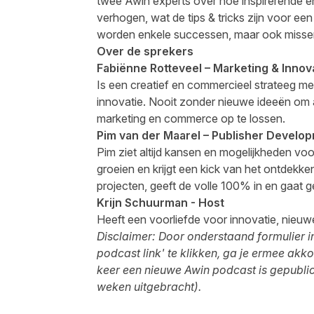
twee Awin experts over hoe inspirerende e
verhogen, wat de tips & tricks zijn voor e
worden enkele successen, maar ook misser
Over de sprekers
Fabiënne Rotteveel – Marketing & Inno
Is een creatief en commercieel strateeg met
innovatie. Nooit zonder nieuwe ideeën om 
marketing en commerce op te lossen.
Pim van der Maarel – Publisher Devel
Pim ziet altijd kansen en mogelijkheden vo
groeien en krijgt een kick van het ontdekken
projecten, geeft de volle 100% in en gaat g
Krijn Schuurman - Host
Heeft een voorliefde voor innovatie, nieuw
Disclaimer: Door onderstaand formulier in
podcast link' te klikken, ga je ermee akk
keer een nieuwe Awin podcast is gepubli
weken uitgebracht).