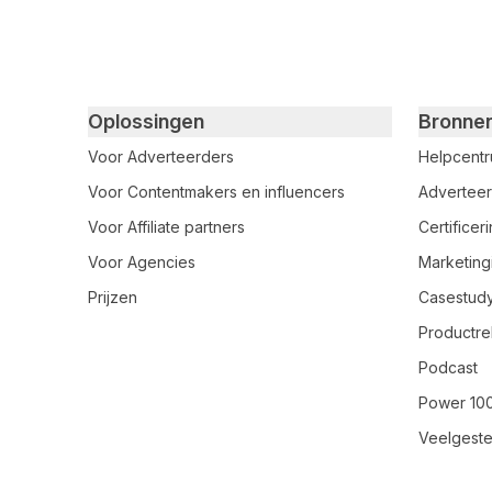
Primary footer navigation
Oplossingen
Bronne
Voor Adverteerders
Helpcent
Voor Contentmakers en influencers
Adverteer
Voor Affiliate partners
Certifice
Voor Agencies
Marketing
Prijzen
Casestud
Productre
Podcast
Power 10
Veelgeste