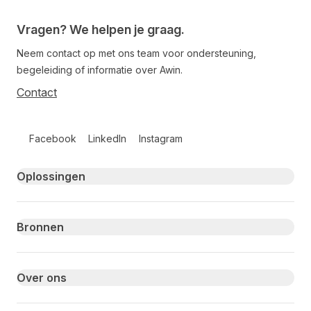
Vragen? We helpen je graag.
Neem contact op met ons team voor ondersteuning,
begeleiding of informatie over Awin.
Contact
Follow us on social media
Facebook
LinkedIn
Instagram
Primary footer navigation
Oplossingen
Bronnen
Over ons