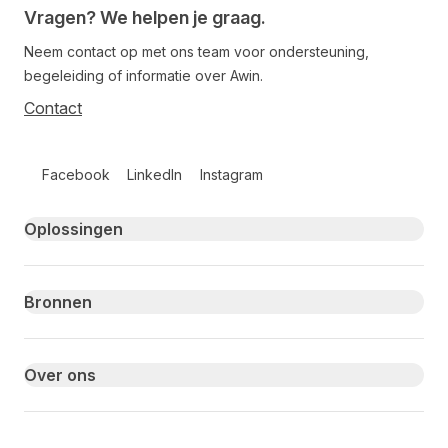
Vragen? We helpen je graag.
Neem contact op met ons team voor ondersteuning,
begeleiding of informatie over Awin.
Contact
Follow us on social media
Facebook
LinkedIn
Instagram
Primary footer navigation
Oplossingen
Bronnen
Over ons