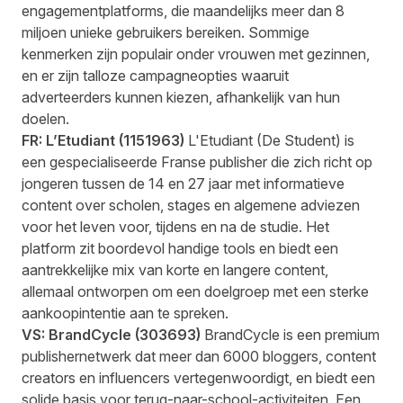
engagementplatforms, die maandelijks meer dan 8
miljoen unieke gebruikers bereiken. Sommige
kenmerken zijn populair onder vrouwen met gezinnen,
en er zijn talloze campagneopties waaruit
adverteerders kunnen kiezen, afhankelijk van hun
doelen.
FR:
L’Etudiant
(
1151963
)
L'Etudiant (De Student) is
een gespecialiseerde Franse publisher die zich richt op
jongeren tussen de 14 en 27 jaar met informatieve
content over scholen, stages en algemene adviezen
voor het leven voor, tijdens en na de studie. Het
platform zit boordevol handige tools en biedt een
aantrekkelijke mix van korte en langere content,
allemaal ontworpen om een doelgroep met een sterke
aankoopintentie aan te spreken.
VS:
BrandCycle
(
303693
)
BrandCycle is een premium
publishernetwerk dat meer dan 6000 bloggers, content
creators en influencers vertegenwoordigt, en biedt een
solide basis voor terug-naar-school-activiteiten. Een