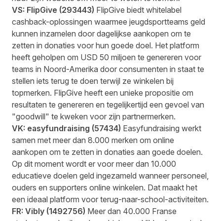
VS:
FlipGive
(
293443
)
FlipGive biedt whitelabel
cashback-oplossingen waarmee jeugdsportteams geld
kunnen inzamelen door dagelijkse aankopen om te
zetten in donaties voor hun goede doel. Het platform
heeft geholpen om USD 50 miljoen te genereren voor
teams in Noord-Amerika door consumenten in staat te
stellen iets terug te doen terwijl ze winkelen bij
topmerken. FlipGive heeft een unieke propositie om
resultaten te genereren en tegelijkertijd een gevoel van
"goodwill" te kweken voor zijn partnermerken.
VK:
easyfundraising
(
57434
)
Easyfundraising werkt
samen met meer dan 8.000 merken om online
aankopen om te zetten in donaties aan goede doelen.
Op dit moment wordt er voor meer dan 10.000
educatieve doelen geld ingezameld wanneer personeel,
ouders en supporters online winkelen. Dat maakt het
een ideaal platform voor terug-naar-school-activiteiten.
FR:
Vibly
(
1492756
)
Meer dan 40.000 Franse