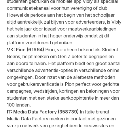
studenten gebruiken de mobiele app Vibly als speciaal
communicatiekanaal voor hun vereniging of club.
Hoewel de periode aan het begin van het schooljaar
altijd aantrekkelijk zal blijven voor adverteerders, is Vibly
het hele jaar door ideaal voor maatwerkaanbiedingen
aan studenten in het hoger onderwijs omdat zij dit
platform voortdurend gebruiken.
VK:
Pion
(
61664
)
Pion, voorheen bekend als Student
Beans, helpt merken om Gen Z beter te begrijpen en
aan boord te halen. Het platform biedt een groot aantal
verschillende advertentie-opties in verschillende online
omgevingen. Door inzet van de allerbeste methoden
voor gebruikersverificatie is Pion perfect voor gerichte
campagnes, wedstrijden, kortingen en beloningen voor
studenten met een sterke aankoopintentie in meer dan
100 landen.
IT:
Media Data Factory
(
358739
)
In Italië brengt
Media Data Factory merken in contact met gezinnen
via zijn netwerk van gezaghebbende nieuwssites en