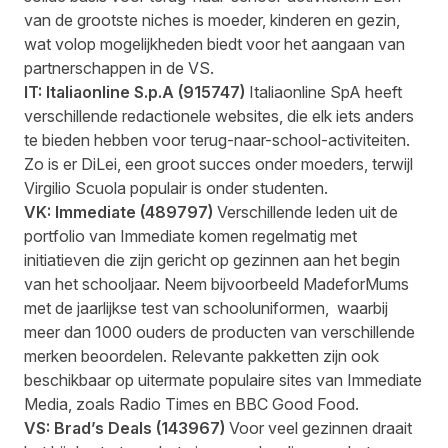
van de grootste niches is moeder, kinderen en gezin,
wat volop mogelijkheden biedt voor het aangaan van
partnerschappen in de VS.
IT:
Italiaonline S.p.A
(
915747
)
Italiaonline SpA heeft
verschillende redactionele websites, die elk iets anders
te bieden hebben voor terug-naar-school-activiteiten.
Zo is er DiLei, een groot succes onder moeders, terwijl
Virgilio Scuola populair is onder studenten.
VK:
Immediate
(
489797
)
Verschillende leden uit de
portfolio van Immediate komen regelmatig met
initiatieven die zijn gericht op gezinnen aan het begin
van het schooljaar. Neem bijvoorbeeld MadeforMums
met de jaarlijkse test van schooluniformen, waarbij
meer dan 1000 ouders de producten van verschillende
merken beoordelen. Relevante pakketten zijn ook
beschikbaar op uitermate populaire sites van Immediate
Media, zoals Radio Times en BBC Good Food.
VS:
Brad’s Deals
(
143967
)
Voor veel gezinnen draait