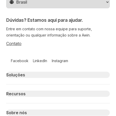
Mude o território
Dúvidas? Estamos aqui para ajudar.
Entre em contato com nossa equipe para suporte,
orientação ou qualquer informação sobre a Awin.
Contato
Follow us on social media
Facebook
LinkedIn
Instagram
Primary footer navigation
Soluções
Recursos
Sobre nós