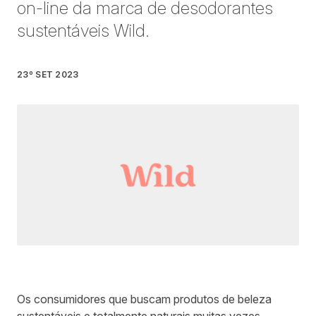
on-line da marca de desodorantes
sustentáveis Wild.
23º SET 2023
Escrito por
Francis Kim
em
4 minutos de leitura
Os consumidores que buscam produtos de beleza