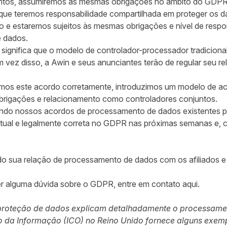
ntos, assumiremos as mesmas obrigações no âmbito do GDP
a que teremos responsabilidade compartilhada em proteger os
o e estaremos sujeitos às mesmas obrigações e nível de respo
e dados.
significa que o modelo de controlador-processador tradicional
 vez disso, a Awin e seus anunciantes terão de regular seu 
zemos este acordo corretamente, introduzimos um modelo de 
brigações e relacionamento como controladores conjuntos.
ando nossos acordos de processamento de dados existentes pa
ctual e legalmente correta no GDPR nas próximas semanas e, c
ndo sua relação de processamento de dados com os afiliados 
ver alguma dúvida sobre o GDPR, entre em contato
aqui
.
 proteção de dados explicam detalhadamente o processamen
io da Informação (ICO) no Reino Unido fornece alguns exem