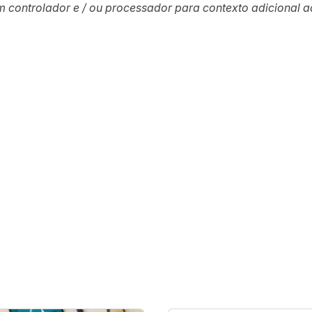
 controlador e / ou processador para contexto adicional
a
ar no Twitter
rtilhar no Facebook
ompartilhar no LinkedIn