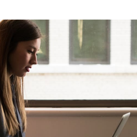
ar no Twitter
rtilhar no Facebook
ompartilhar no LinkedIn