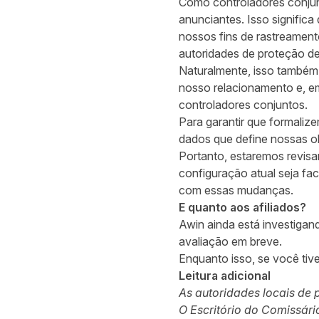
Como controladores conju
anunciantes. Isso signific
nossos fins de rastreament
autoridades de proteção d
Naturalmente, isso também 
nosso relacionamento e, em
controladores conjuntos.
Para garantir que formali
dados que define nossas o
Portanto, estaremos revis
configuração atual seja fa
com essas mudanças.
E quanto aos afiliados?
Awin ainda está investiga
avaliação em breve.
Enquanto isso, se você ti
Leitura adicional
As autoridades locais de
O Escritório do Comissár