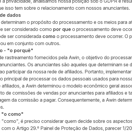
e a privacidade, analisamos nossa posição sob o GDPR e resum
ue isso tem sobre o relacionamento com nossos anunciantes.
 de dados
determinam o propósito do processamento e os meios para atin
de ser considerado como
por que
o processamento deve ocorr
ode ser considerada
como
o processamento deve ocorrer. O p
 ou em conjunto com outros.
o - "o porquê"
de rastreamento fornecidos pela Awin, o objetivo do process
anunciantes. Os anunciantes são aqueles que determinam se
ao participar da nossa rede de afiliados. Portanto, implemen
vo principal de processar os dados pessoais usados para nossa
afiliados, a Awin determinou o modelo econômico geral ass
de comissões de vendas por anunciantes para afiliados e ta
em da comissão a pagar. Consequentemente, a Awin determin
s.
- "o como"
 "como", é preciso considerar quem decide sobre os aspectos
com o Artigo 29.º Painel de Proteção de Dados, parecer 1/20