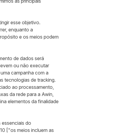
imos as principais
gir esse objetivo.
er, enquanto a
ropósito e os meios podem
amento de dados será
 devem ou não executar
tar uma campanha com a
s tecnologias de tracking.
ociado ao processamento,
xas da rede para a Awin,
a elementos da finalidade
 essenciais do
10 ["os meios incluem as