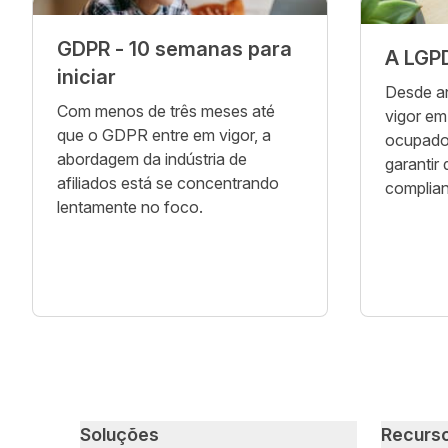
GDPR - 10 semanas para
A LGPD
iniciar
Desde a
Com menos de três meses até
vigor em
que o GDPR entre em vigor, a
ocupado
abordagem da indústria de
garantir
afiliados está se concentrando
complian
lentamente no foco.
Primary footer navigation
Soluções
Recurs