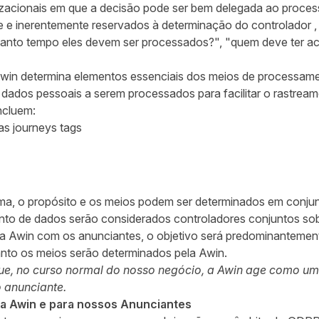
izacionais em que a decisão pode ser bem delegada ao proces
te e inerentemente reservados à determinação do controlador
anto tempo eles devem ser processados?", "quem deve ter ace
Awin determina elementos essenciais dos meios de processamen
dados pessoais a serem processados para facilitar o rastrea
ncluem:
as journeys tags
, o propósito e os meios podem ser determinados em conjun
to de dados serão considerados controladores conjuntos s
 Awin com os anunciantes, o objetivo será predominantemen
nto os meios serão determinados pela Awin.
ue, no curso normal do nosso negócio, a Awin age como u
 anunciante.
a a Awin e para nossos Anunciantes