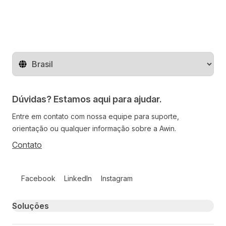
Mude o território
Dúvidas? Estamos aqui para ajudar.
Entre em contato com nossa equipe para suporte,
orientação ou qualquer informação sobre a Awin.
Contato
Follow us on social media
Facebook
LinkedIn
Instagram
Primary footer navigation
Soluções