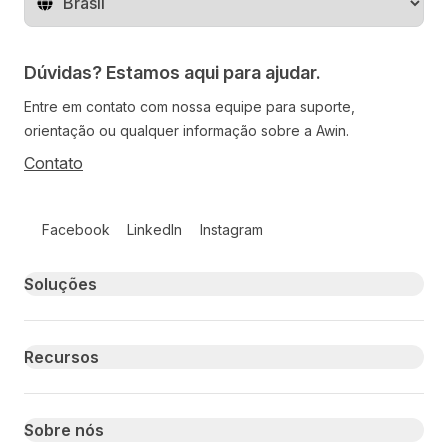
Mude o território
Dúvidas? Estamos aqui para ajudar.
Entre em contato com nossa equipe para suporte,
orientação ou qualquer informação sobre a Awin.
Contato
Follow us on social media
Facebook
LinkedIn
Instagram
Primary footer navigation
Soluções
Recursos
Sobre nós