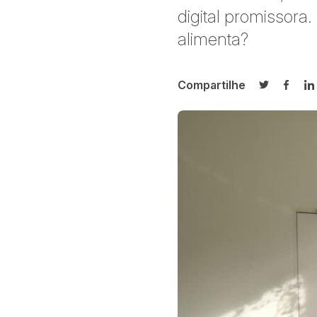
digital promissor
alimenta?
Compartilhe
Compartilh
Compa
C