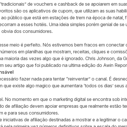
 “tradicionais” de vouchers e cashback de se apoiarem em sua
itos são os aplicativos de cupom, que utilizam as suas habi
is ao público que está em estações de trem na época de natal
corram a esses hotéis. Uma ideia simples porém genial de se ut
 obvia dos consumidores.
esse meio é perfeito. Nós estivemos bem fracos em conectar
meros em planilhas que mostram, receitas, cliques e comissõ
a maioria das vezes algo que é ignorado. Chris Johnson, da G
 seu artigo que foi publicado na ultima edição do Awin Repo
nsável
essário fazer nada para tentar “reinventar” o canal. É desnece
que existe algo magico que aumentara ‘todos os dias’ seus a
. No momento em que o marketing digital se encontra sob int
o de afiliação devem apoiar empresas que realmente estão te
m e para seus consumidores.
iniciativas de afiliação destinadas a mostrar e a legitimar o c
irá pela primeira vez números definitivos sobre a escala do merc