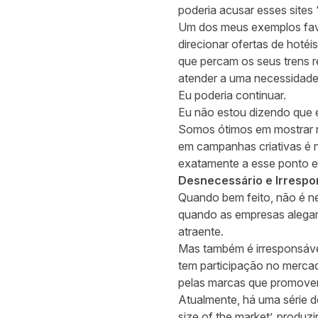
poderia acusar esses sites
Um dos meus exemplos favor
direcionar ofertas de hoté
que percam os seus trens re
atender a uma necessidade
Eu poderia continuar.
Eu não estou dizendo que 
Somos ótimos em mostrar nú
em campanhas criativas é n
exatamente a esse ponto em
Desnecessário e Irrespo
Quando bem feito, não é nec
quando as empresas alegam 
atraente.
Mas também é irresponsável
tem participação no mercad
pelas marcas que promove
Atualmente, há uma série de 
size of the market’, produz