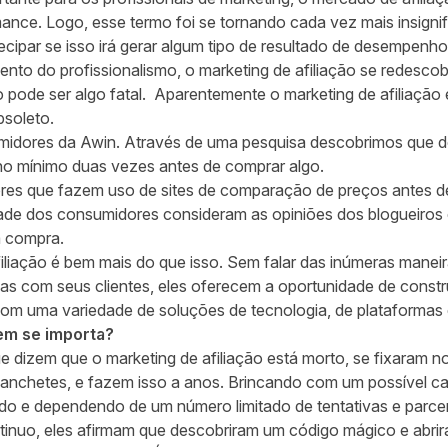
nce. Logo, esse termo foi se tornando cada vez mais insignifi
ecipar se isso irá gerar algum tipo de resultado de desempenh
nto do profissionalismo, o marketing de afiliação se redescob
 pode ser algo fatal. Aparentemente o marketing de afiliaçã
bsoleto.
umidores da Awin. Através de uma pesquisa descobrimos que d
o mínimo duas vezes antes de comprar algo.
s que fazem uso de sites de comparação de preços antes d
de dos consumidores consideram as opiniões dos blogueiros e
a compra.
iliação é bem mais do que isso. Sem falar das inúmeras maneira
 com seus clientes, eles oferecem a oportunidade de construi
 com uma variedade de soluções de tecnologia, de plataformas
em se importa?
 dizem que o marketing de afiliação está morto, se fixaram nos
manchetes, e fazem isso a anos. Brincando com um possível c
do e dependendo de um número limitado de tentativas e parce
tinuo, eles afirmam que descobriram um código mágico e abr