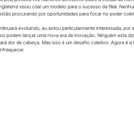
Inglaterra visou criar um modelo para o sucesso da filial. Nenh
 estão procurando por oportunidades para focar no poder colet
ontinuará evoluindo, eu estou particularmente interessada, po
cos podem lançar uma nova era de inovação. Ninguém esta diz
trará dor de cabeça. Mas isso é um desafio coletivo. Agora é a h
enfraquecer.
ar no Twitter
rtilhar no Facebook
ompartilhar no LinkedIn