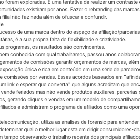
o foram exploradas. É uma tentativa de realizar um contraste 
ortunidades existiram por anos. Fazer o rebranding das marcas
 filial não faz nada além de ofuscar e confundir.
de
 sucesso de uma marca dentro do espaço de afiliação/parceri
rias, é a sua própria falta de flexibilidade e criatividade.
s programas, os resultados são convincentes.
 bem conhecida com qual trabalhamos, passou anos colabor
gamentos de comissões garantir orçamentos de marcas, alé
 exposição única e rica em conteúdo em uma série de parceir
de comissões por vendas. Esses acordos baseados em "afinid
r um link e esperar que converta" que alguns acreditam que enc
vende feriados mas não vende produtos auxiliares, parceria
os, gerando cliques e vendas em um modelo de compartilhamen
filiados e administram o programa de afiliados como uma opor
telecomunicação, utiliza as analises de forensic para entender 
terminar qual o melhor lugar esta em dirigir consumidores-ch
 tempo observando o trabalho recente dos principais afiliados