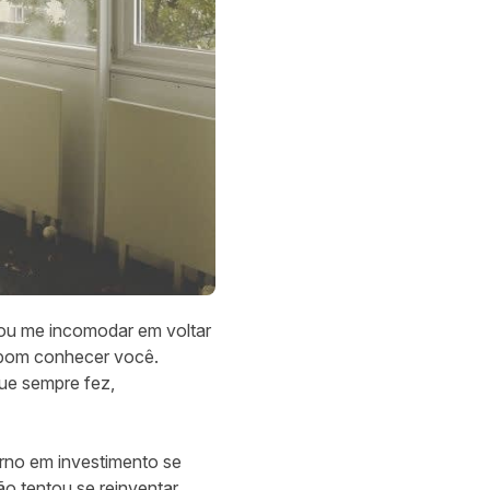
vou me incomodar em voltar
i bom conhecer você.
que sempre fez,
orno em investimento se
ão tentou se reinventar