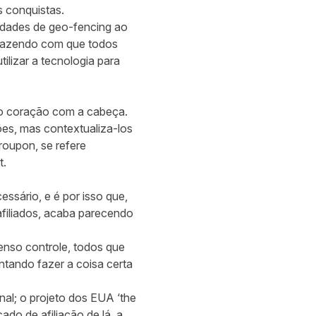
s conquistas.
lidades de geo-fencing ao
, fazendo com que todos
ilizar a tecnologia para
 o coração com a cabeça.
es, mas contextualiza-los
roupon, se refere
rt.
ssário, e é por isso que,
filiados, acaba parecendo
enso controle, todos que
ntando fazer a coisa certa
anal; o projeto dos EUA ‘the
ado de afiliação de lá, a