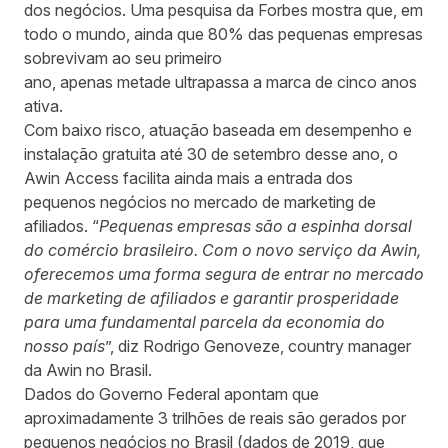
dos negócios. Uma pesquisa da Forbes mostra que, em
todo o mundo, ainda que 80% das pequenas empresas
sobreviv
a
m ao seu primeiro
ano,
apenas
metade
ultra
passa a marca de cinco anos
ativa.
Com baixo
risco, atuação baseada em desempenho
e
instalação
gratuita até 30 de setembro desse ano
, o
Awin A
c
cess facilita ainda mais a entrada dos
pequenos negócios no mercado de marketing de
afiliados. “
Pequenas empresas são a espinha dorsal
do comércio brasileiro. Com
o novo serviço
da Awin,
oferecemos uma forma segura de entrar no mercado
de marketing de afiliados e garantir prosperidade
para uma fundamental parcela da economia do
nosso país
”, diz Rodrigo Genoveze, country manager
da Awin no Brasil.
Dados do Governo Federal
apontam
que
aproximadamente 3 trilhões de reais são gerados por
pequenos negócios no Brasil (dados de 2019, que