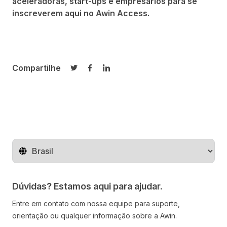
aceleradoras, start-ups e empresários para se
inscreverem
aqui no Awin Access
.
Compartilhe
Compartilhar no Twitter
Compartilhar no Facebook
Compartilhar no LinkedIn
Mude o território
Dúvidas? Estamos aqui para ajudar.
Entre em contato com nossa equipe para suporte,
orientação ou qualquer informação sobre a Awin.