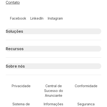
Contato
Follow us on social media
Facebook
LinkedIn
Instagram
Primary footer navigation
Soluções
Recursos
Sobre nós
Secondary Footer Navigation
Privacidade
Central de
Conformidade
Sucesso do
Anunciante
Sistema de
Informações
Seguranca