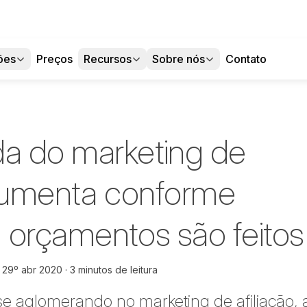
ões
Preços
Recursos
Sobre nós
Contato
a do marketing de
 aumenta conforme
 orçamentos são feitos
m
29º abr 2020
3 minutos de leitura
 se aglomerando no marketing de afiliação,