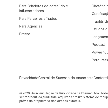
Para Criadores de conteúdo e
Diretório
influenciadores
Certifica
Para Parceiros afiliados
Insights d
Para Agências
Estudos d
Preços
Lançamen
Podcast
Power 10
Perguntas
Secondary Footer Navigation
Privacidade
Central de Sucesso do Anunciante
Conform
© 2026, Awin Veiculação de Publicidade na Internet Ltda. Tod
ser reproduzida, traduzida, arquivada em um sistema de recup
prévia do proprietário dos direitos autorais.