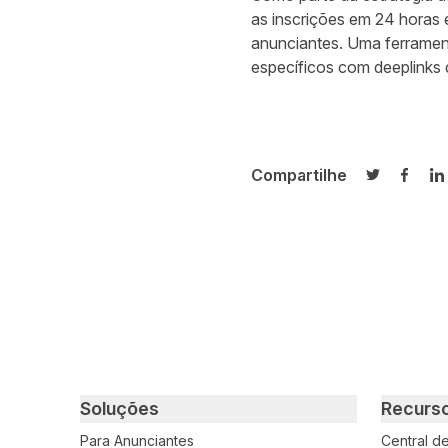
as inscrições em 24 horas
anunciantes. Uma
ferramen
específicos com deeplink
Compartilhe
Compartilh
Compa
C
Primary footer navigation
Soluções
Recurs
Para Anunciantes
Central d