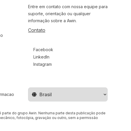
Entre em contato com nossa equipe para
suporte, orientação ou qualquer
informação sobre a Awin.
Contato
ão
Follow us on social media
Facebook
LinkedIn
Instagram
ormacao
Mude o território
a é parte do grupo Awin. Nenhuma parte desta publicação pode
 mecânico, fotocópia, gravação ou outro, sem a permissão