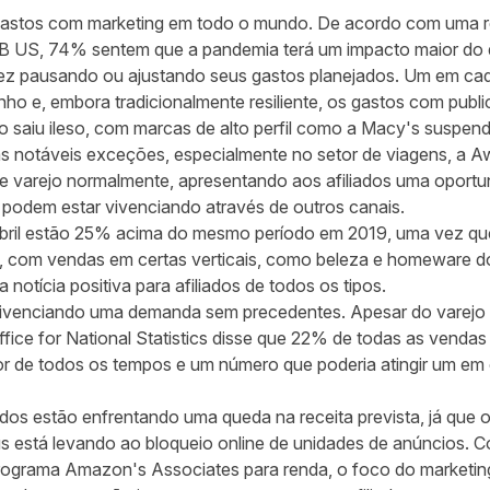
gastos com marketing em todo o mundo. De acordo com uma 
B US, 74% sentem que a pandemia terá um impacto maior do qu
z pausando ou ajustando seus gastos planejados. Um em cad
junho e, embora tradicionalmente resiliente, os gastos com publi
ão saiu ileso, com marcas de alto perfil como a Macy's suspe
as notáveis exceções, especialmente no setor de viagens, a Aw
varejo normalmente, apresentando aos afiliados uma oportu
s podem estar vivenciando através de outros canais.
bril estão 25% acima do mesmo período em 2019, uma vez qu
 com vendas em certas verticais, como beleza e homeware d
otícia positiva para afiliados de todos os tipos.
 vivenciando uma demanda sem precedentes. Apesar do varejo 
fice for National Statistics disse que 22% de todas as vendas
or de todos os tempos e um número que poderia atingir um em 
ados estão enfrentando uma queda na receita prevista, já que 
s está levando ao bloqueio online de unidades de anúncios. C
grama Amazon's Associates para renda, o foco do marketing 