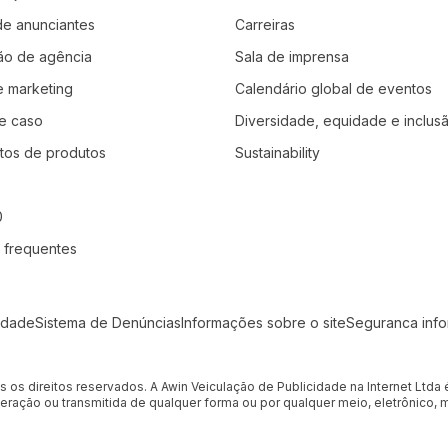
 de anunciantes
Carreiras
ção de agência
Sala de imprensa
e marketing
Calendário global de eventos
e caso
Diversidade, equidade e inclus
tos de produtos
Sustainability
0
 frequentes
idade
Sistema de Denúncias
Informações sobre o site
Seguranca inf
os os direitos reservados. A Awin Veiculação de Publicidade na Internet Ltd
eração ou transmitida de qualquer forma ou por qualquer meio, eletrônico,