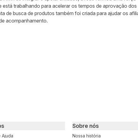
 e está trabalhando para acelerar os tempos de aprovação do
ta de busca de produtos
também foi criada para ajudar os afili
s de acompanhamento.
ar no Twitter
rtilhar no Facebook
ompartilhar no LinkedIn
os
Sobre nós
e Ajuda
Nossa história