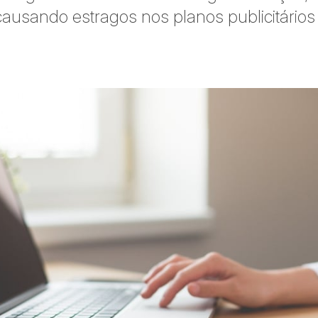
causando estragos nos planos publicitários 
ar no Twitter
rtilhar no Facebook
ompartilhar no LinkedIn