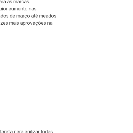
ara as marcas.
aior aumento nas
eados de março até meados
vezes mais aprovações na
arefa para agilizar todas