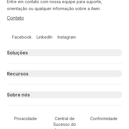
Entre em contato com nossa equipe para suporte,
orientação ou qualquer informação sobre a Awin.
Contato
Follow us on social media
Facebook
LinkedIn
Instagram
Primary footer navigation
Soluções
Recursos
Sobre nós
Secondary Footer Navigation
Privacidade
Central de
Conformidade
Sucesso do