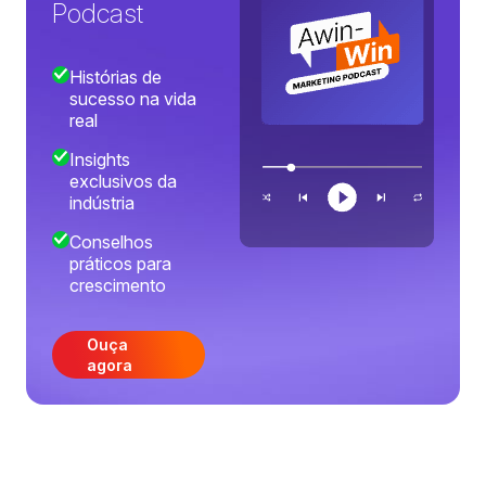
Podcast
Histórias de
sucesso na vida
real
Insights
exclusivos da
indústria
Conselhos
práticos para
crescimento
Ouça
agora