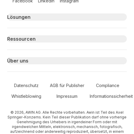
Facebook
LinkedIn
Instagram
Primary footer navigation
Lösungen
Ressourcen
Über uns
Secondary Footer Navigation
Datenschutz
AGB für Publisher
Compliance
Whistleblowing
Impressum
Informationssicherheit
© 2026, AWIN AG. Alle Rechte vorbehalten. Awin ist Teil des Axel
Springer-Konzerns. Kein Teil dieser Publikation darf ohne vorherige
Genehmigung des Urhebers in irgendeiner Form oder mit
irgendwelchen Mitteln, elektronisch, mechanisch, fotografisch,
aufzeichnend oder anderweitig reproduziert, übersetzt, in einem