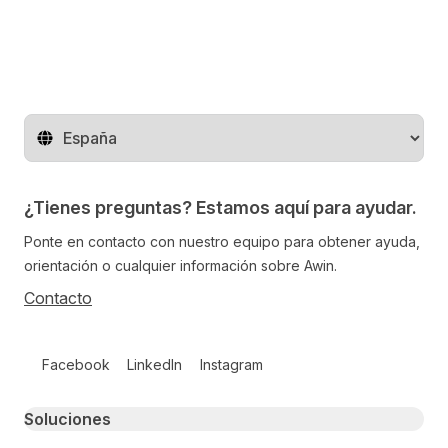
Cambiar de región
¿Tienes preguntas? Estamos aquí para ayudar.
Ponte en contacto con nuestro equipo para obtener ayuda,
orientación o cualquier información sobre Awin.
Contacto
Follow us on social media
Facebook
LinkedIn
Instagram
Primary footer navigation
Soluciones