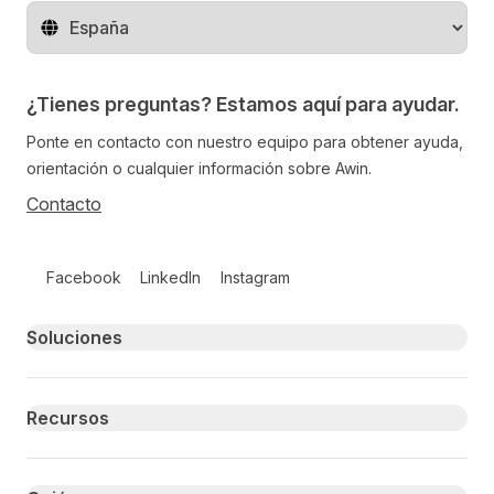
Cambiar de región
¿Tienes preguntas? Estamos aquí para ayudar.
Ponte en contacto con nuestro equipo para obtener ayuda,
orientación o cualquier información sobre Awin.
Contacto
Follow us on social media
Facebook
LinkedIn
Instagram
Primary footer navigation
Soluciones
Recursos