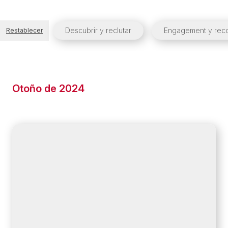
Descubrir y reclutar
Engagement y re
Restablecer
Otoño de 2024
ANUNCIANTE
Supera a tus
competidores
Obtén información clara sobre el rendimiento de
los competidores e identifica oportunidades de
crecimiento con nuestro nuevo informe de
evaluación comparativa de la competencia.