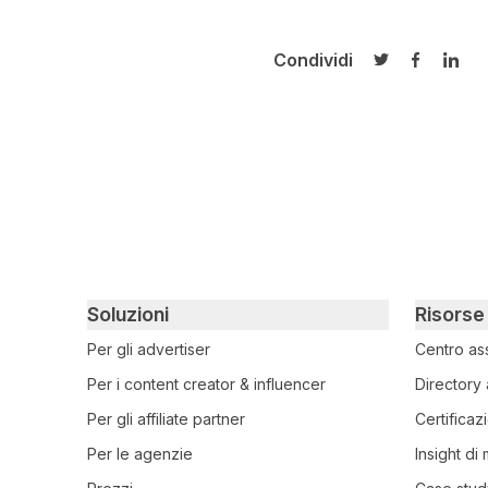
Condividi
Condividi su T
Condivid
Cond
Primary footer navigation
Soluzioni
Risorse
Per gli advertiser
Centro as
Per i content creator & influencer
Directory 
Per gli affiliate partner
Certificaz
Per le agenzie
Insight di