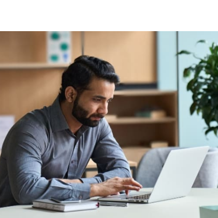
witter
i su Facebook
ividi su LinkedIn