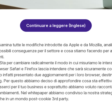
Continuare a leggere (Inglese)
samina tutte le modifiche introdotte da Apple e da Mozilla, an
possibili conseguenze per il settore e cosa stiamo facendo per as
ti.
 Sta per cambiare radicalmente il modo in cui misuriamo le inter
owser Safari e Firefox lascia intendere che sarà sicuramente cos
 infatti presentato due aggiornamenti per i loro browser, desti
ing. Per questo abbiamo deciso di approfondire cosa sta effett
erci per il tuo business e soprattutto abbiamo voluto raccon
cambiamenti. Nel whitepaper abbiamo condiviso la nostra strategia
he in un mondo post-cookie 3rd party.