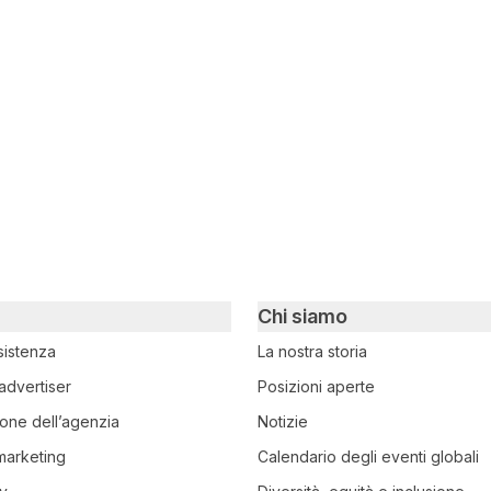
witter
i su Facebook
ividi su LinkedIn
Chi siamo
sistenza
La nostra storia
advertiser
Posizioni aperte
ione dell’agenzia
Notizie
 marketing
Calendario degli eventi globali