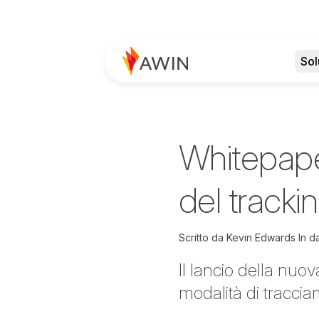
Sol
Whitepaper
del tracki
Scritto da
Kevin Edwards In d
Il lancio della nuov
modalità di traccia