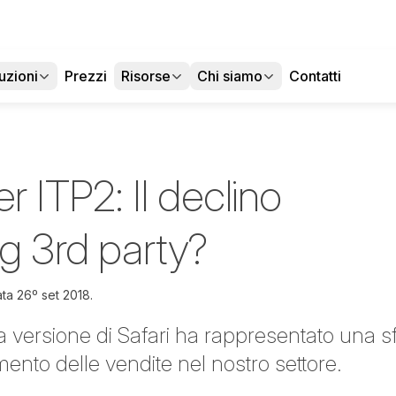
uzioni
Prezzi
Risorse
Chi siamo
Contatti
 ITP2: Il declino
ng 3rd party?
ata
26º set 2018.
a versione di Safari ha rappresentato una sfi
mento delle vendite nel nostro settore.