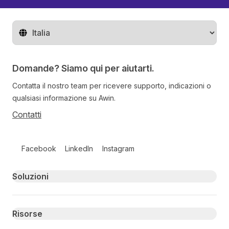
Cambia regione
Domande? Siamo qui per aiutarti.
Contatta il nostro team per ricevere supporto, indicazioni o
qualsiasi informazione su Awin.
Contatti
Follow us on social media
Facebook
LinkedIn
Instagram
Primary footer navigation
Soluzioni
Risorse