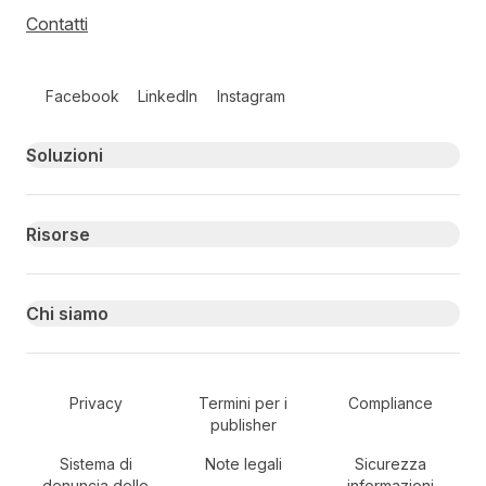
Contatti
Follow us on social media
Facebook
LinkedIn
Instagram
Primary footer navigation
Soluzioni
Risorse
Chi siamo
Secondary Footer Navigation
Privacy
Termini per i
Compliance
publisher
Sistema di
Note legali
Sicurezza
denuncia delle
informazioni