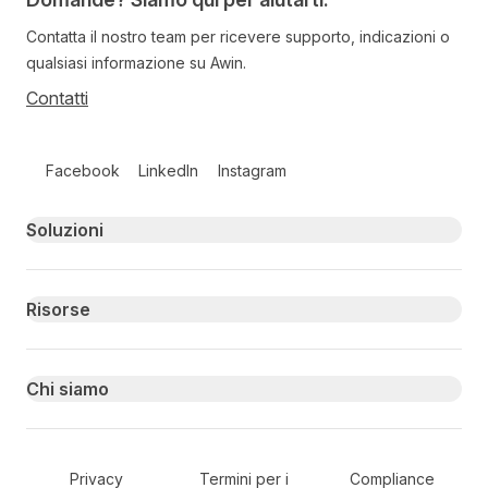
Contatta il nostro team per ricevere supporto, indicazioni o
qualsiasi informazione su Awin.
Contatti
Follow us on social media
Facebook
LinkedIn
Instagram
Primary footer navigation
Soluzioni
Risorse
Chi siamo
Secondary Footer Navigation
Privacy
Termini per i
Compliance