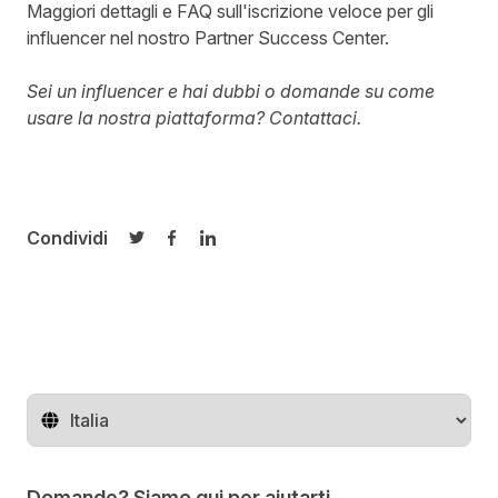
Maggiori
dettagli e FAQ sull'iscrizione
veloce per gli
influencer nel nostro Partner Success Center.
Sei un influencer e hai dubbi o domande su come
usare la nostra piattaforma?
Contattaci
.
Condividi
Condividi su Twitter
Condividi su Facebook
Condividi su LinkedIn
Cambia regione
Domande? Siamo qui per aiutarti.