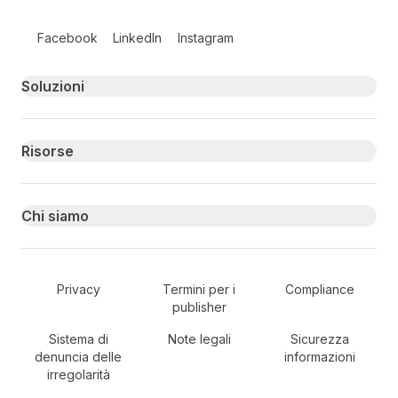
Follow us on social media
Facebook
LinkedIn
Instagram
Primary footer navigation
Soluzioni
Risorse
Chi siamo
Secondary Footer Navigation
Privacy
Termini per i
Compliance
publisher
Sistema di
Note legali
Sicurezza
denuncia delle
informazioni
irregolarità