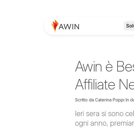
Sol
Awin è Bes
Affiliate 
Scritto da
Caterina Poppi
In d
Ieri sera si sono c
ogni anno, premia