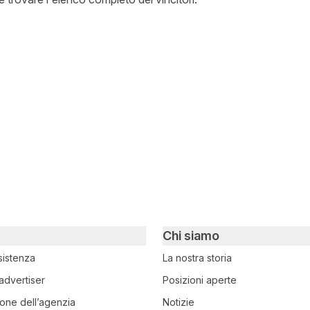
witter
i su Facebook
ividi su LinkedIn
Chi siamo
sistenza
La nostra storia
advertiser
Posizioni aperte
ione dell’agenzia
Notizie