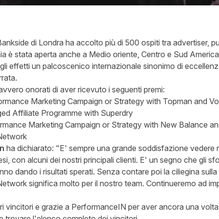
Bankside di Londra ha accolto più di 500 ospiti tra advertiser, p
nia è stata aperta anche a Medio oriente, Centro e Sud America,
 gli effetti un palcoscenico internazionale sinonimo di eccellenz
rrata.
vvero onorati di aver ricevuto i seguenti premi:
ormance Marketing Campaign or Strategy with Topman and V
ed Affiliate Programme with Superdry
ormance Marketing Campaign or Strategy with New Balance and
 Network
in
ha dichiarato: "E' sempre una grande soddisfazione vedere 
esi, con alcuni dei nostri principali clienti. E' un segno che gli sfo
no dando i risultati sperati. Senza contare poi la ciliegina sulla 
e Network significa molto per il nostro team. Continueremo ad im
altri vincitori e grazie a PerformanceIN per aver ancora una volt
 trovare l'elenco completo dei vincitori.