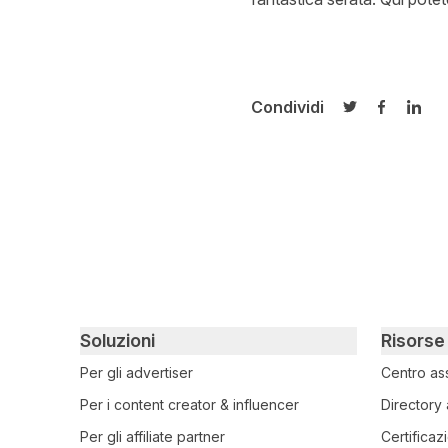
Condividi
Condividi su T
Condivid
Cond
Primary footer navigation
Soluzioni
Risorse
Per gli advertiser
Centro as
Per i content creator & influencer
Directory 
Per gli affiliate partner
Certificaz