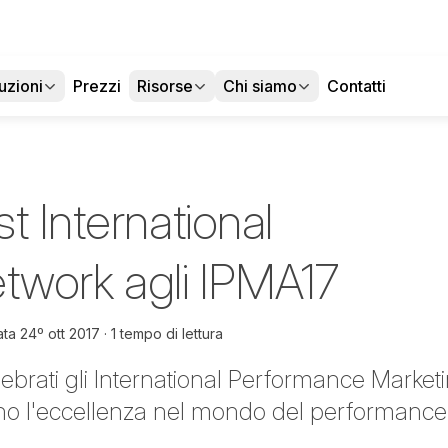
uzioni
Prezzi
Risorse
Chi siamo
Contatti
t International
Network agli IPMA17
ata
24º ott 2017
1 tempo di lettura
elebrati gli International Performance Marke
no l'eccellenza nel mondo del performance