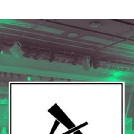
witter
i su Facebook
ividi su LinkedIn