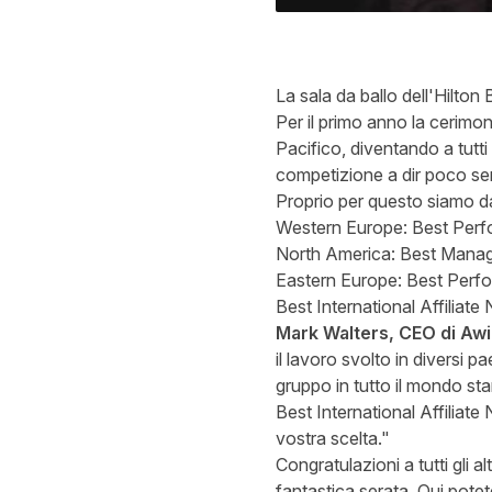
La sala da ballo dell'Hilton 
Per il primo anno la cerimo
Pacifico, diventando a tutti
competizione a dir poco se
Proprio per questo siamo da
Western Europe: Best Perf
North America: Best Manag
Eastern Europe: Best Perf
Best International Affiliate
Mark Walters, CEO di Aw
il lavoro svolto in diversi pa
gruppo in tutto il mondo stan
Best International Affiliat
vostra scelta."
Congratulazioni a tutti gli 
fantastica serata.
Qui
potete