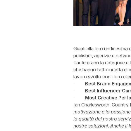
Giunti alla loro undicesima 
publisher, agenzie e networ
Tante erano la categorie e 
che hanno fatto incetta di p
lavoro svolto con i loro clien
·
Best Brand Engage
·
Best Influencer Ca
·
Most Creative Perf
Ian Charlesworth, Country 
motivazione e la passione m
la qualità del nostro servi
nostre soluzioni. Anche il