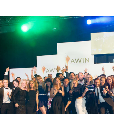
witter
i su Facebook
ividi su LinkedIn