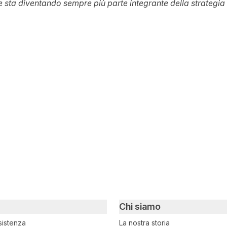
he sta diventando sempre più parte integrante della strategia
witter
i su Facebook
ividi su LinkedIn
Chi siamo
sistenza
La nostra storia