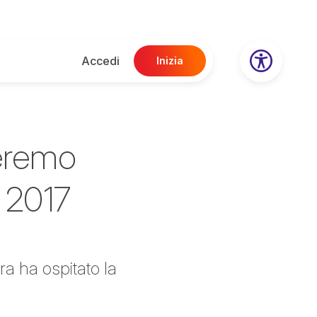
Accedi
Inizia
heremo
 2017
a ha ospitato la