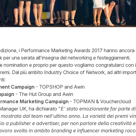
edizione, i
Performance Marketing Awards
2017 hanno ancora un
k per una serata all'insegna del networking e festeggiamenti.
le nomination e proprio per questo vogliamo congratularci con i 
remi. Dal più ambito Industry Choice of Network, ad altri importa
ti:
ment Campaign
- TOPSHOP and Awin
mpaign
- The Hut Group and Awin
ormance Marketing Campaign
- TOPMAN & Vouchercloud
Manager UK, ha dichiarato "
E' stato emozionante far parte di
ostrata dal team nell'ultimo anno. La varietà dei premi vinti 
zio a publisher e advertiser, per non parlare della creatività 
 lavoro svolto in ambito branding e influencer marketing racc