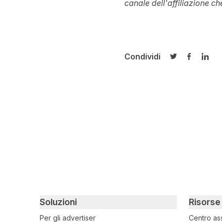
canale dell'affiliazione c
Condividi
Condividi su T
Condivid
Cond
Primary footer navigation
Soluzioni
Risorse
Per gli advertiser
Centro as