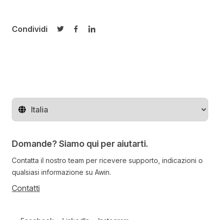
Condividi
Condividi su Twitter
Condividi su Facebook
Condividi su LinkedIn
Cambia regione
Domande? Siamo qui per aiutarti.
Contatta il nostro team per ricevere supporto, indicazioni o
qualsiasi informazione su Awin.
Contatti
Follow us on social media