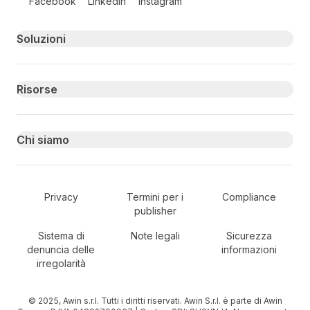
Facebook
LinkedIn
Instagram
Primary footer navigation
Soluzioni
Risorse
Chi siamo
Secondary Footer Navigation
Privacy
Termini per i
Compliance
publisher
Sistema di
Note legali
Sicurezza
denuncia delle
informazioni
irregolarità
© 2025, Awin s.r.l. Tutti i diritti riservati. Awin S.r.l. è parte di Awin