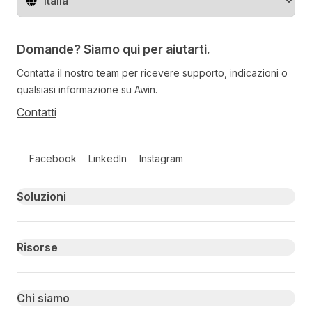
Cambia regione
Domande? Siamo qui per aiutarti.
Contatta il nostro team per ricevere supporto, indicazioni o
qualsiasi informazione su Awin.
Contatti
Follow us on social media
Facebook
LinkedIn
Instagram
Primary footer navigation
Soluzioni
Risorse
Chi siamo