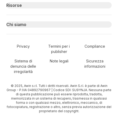
Risorse
Chi siamo
Secondary Footer Navigation
Privacy
Termini per i
Compliance
publisher
Sistema di
Note legali
Sicurezza
denuncia delle
informazioni
irregolarità
© 2025, Awin s.r.l. Tutti i diritti riservati. Awin S.r.l. è parte di Awin
Group - P.IVA 04892790967 | Codice SDI: SU9YNJA. Nessuna parte
di questa pubblicazione può essere riprodotta, tradotta,
memorizzata in un sistema di recupero, trasmessa in qualsiasi
forma o con qualsiasi mezzo, elettronico, meccanico, di
fotocopiatura, registrazione o altro, senza previa autorizzazione del
proprietario del copyright.