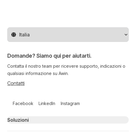
Cambia regione
Domande? Siamo qui per aiutarti.
Contatta il nostro team per ricevere supporto, indicazioni o
qualsiasi informazione su Awin.
Contatti
Follow us on social media
Facebook
LinkedIn
Instagram
Primary footer navigation
Soluzioni