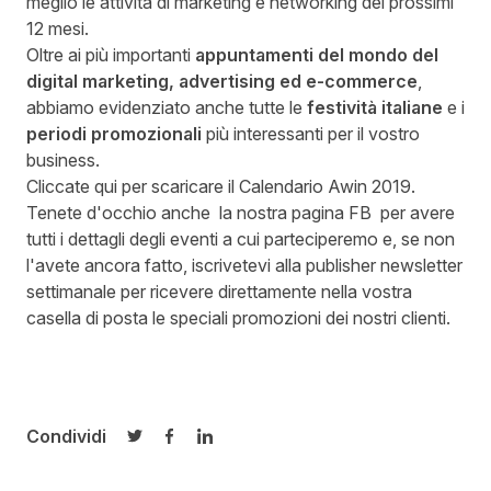
meglio le attività di marketing e networking dei prossimi
12 mesi.
Oltre ai più importanti
appuntamenti del mondo del
digital marketing, advertising ed e-commerce
,
abbiamo evidenziato anche tutte le
festività italiane
e i
periodi promozionali
più interessanti per il vostro
business.
Cliccate qui per scaricare il Calendario Awin 2019.
Tenete d'occhio anche
la nostra pagina FB
per avere
tutti i dettagli degli eventi a cui parteciperemo e, se non
l'avete ancora fatto,
iscrivetevi alla publisher newsletter
settimanale
per ricevere direttamente nella vostra
casella di posta le speciali promozioni dei nostri clienti.
Condividi
Condividi su Twitter
Condividi su Facebook
Condividi su LinkedIn