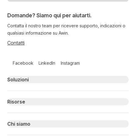
Domande? Siamo qui per aiutarti.
Contatta il nostro team per ricevere supporto, indicazioni o
qualsiasi informazione su Awin.
Contatti
Follow us on social media
Facebook
LinkedIn
Instagram
Primary footer navigation
Soluzioni
Risorse
Chi siamo