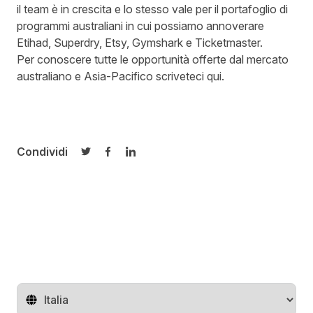
il team è in crescita e lo stesso vale per il portafoglio di
programmi australiani in cui possiamo annoverare
Etihad, Superdry, Etsy, Gymshark e Ticketmaster.
Per conoscere tutte le opportunità offerte dal mercato
australiano e Asia-Pacifico scriveteci
qui.
Condividi
Condividi su Twitter
Condividi su Facebook
Condividi su LinkedIn
Cambia regione