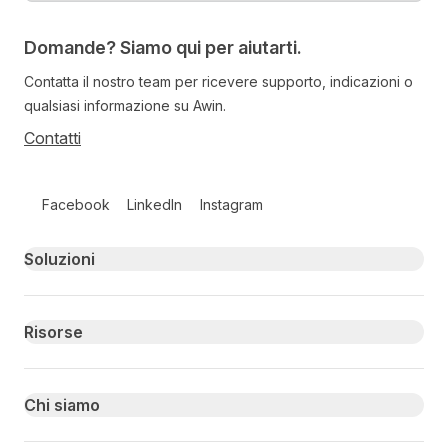
Domande? Siamo qui per aiutarti.
Contatta il nostro team per ricevere supporto, indicazioni o
qualsiasi informazione su Awin.
Contatti
Follow us on social media
Facebook
LinkedIn
Instagram
Primary footer navigation
Soluzioni
Risorse
Chi siamo