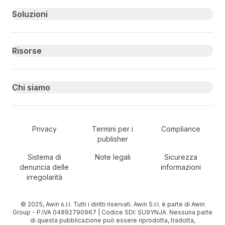
Primary footer navigation
Soluzioni
Risorse
Chi siamo
Secondary Footer Navigation
Privacy
Termini per i
Compliance
publisher
Sistema di
Note legali
Sicurezza
denuncia delle
informazioni
irregolarità
© 2025, Awin s.r.l. Tutti i diritti riservati. Awin S.r.l. è parte di Awin
Group - P.IVA 04892790967 | Codice SDI: SU9YNJA. Nessuna parte
di questa pubblicazione può essere riprodotta, tradotta,