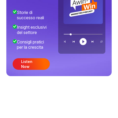
Storie di
successo reali
Insight esclusivi
del settore
Consigli pratici
per la crescita
Listen
Now