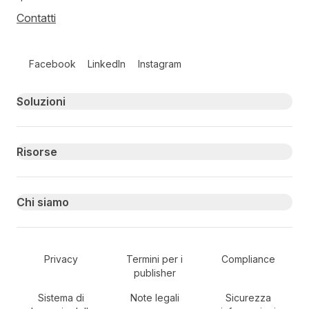
Contatti
Follow us on social media
Facebook
LinkedIn
Instagram
Primary footer navigation
Soluzioni
Risorse
Chi siamo
Secondary Footer Navigation
Privacy
Termini per i
Compliance
publisher
Sistema di
Note legali
Sicurezza