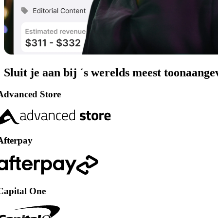
Sluit je aan bij ´s werelds meest toonaange
vanced Store
terpay
pital One