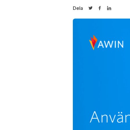
Dela
Dela på Twitter
Dela på Face
Dela på L