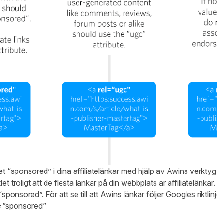
rdet “sponsored” i dina affiliatelänkar med hjälp av Awins verktyg
 troligt att de flesta länkar på din webbplats är affiliatelänkar
ponsored”. För att se till att Awins länkar följer Googles riktlin
el=”sponsored”.