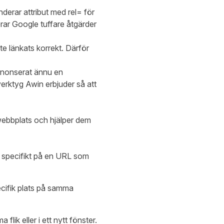
nderar attribut med rel= för
cerar Google tuffare åtgärder
e länkats korrekt. Därför
 annonserat ännu en
 verktyg Awin erbjuder så att
webbplats och hjälper dem
r specifikt på en URL som
ecifik plats på samma
lik eller i ett nytt fönster.