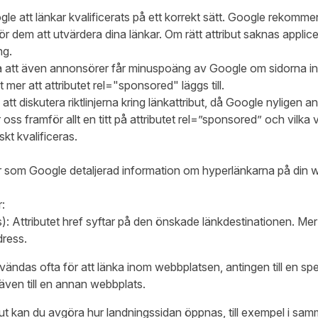
ogle att länkar kvalificerats på ett korrekt sätt. Google rekomme
e för dem att utvärdera dina länkar. Om rätt attribut saknas appli
ng.
a att även annonsörer får minuspoäng av Google om sidorna int
 mer att attributet rel="sponsored" läggs till.
 att diskutera riktlinjerna kring länkattribut, då Google nyligen
 oss framför allt en titt på attributet rel=”sponsored” och vilka
skt kvalificeras.
r som Google detaljerad information om hyperlänkarna på din 
:
s): Attributet href syftar på den önskade länkdestinationen. Me
dress.
vändas ofta för att länka inom webbplatsen, antingen till en sp
även till en annan webbplats.
ut kan du avgöra hur landningssidan öppnas, till exempel i samma f