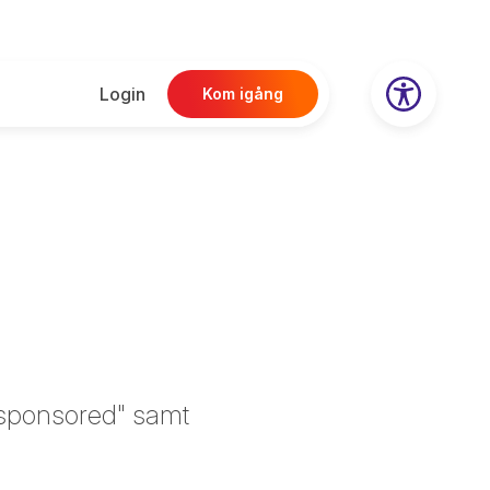
Login
Kom igång
l="sponsored" samt