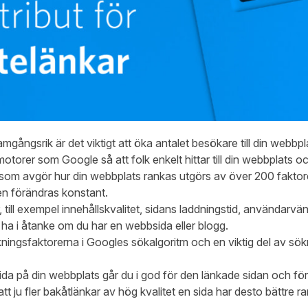
framgångsrik är det viktigt att öka antalet besökare till din webbpl
torer som Google så att folk enkelt hittar till din webbplats oc
om avgör hur din webbplats rankas utgörs av över 200 faktor
men förändras konstant.
till exempel innehållskvalitet, sidans laddningstid, användarvän
d ha i åtanke om du har en webbsida eller blogg.
ningsfaktorerna i Googles sökalgoritm och en viktig del av sö
sida på din webbplats går du i god för den länkade sidan och för
tt ju fler bakåtlänkar av hög kvalitet en sida har desto bättre r