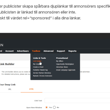
er publicister skapa spårbara djuplänkar till annonsörers specifi
licisten är länkad till annonsören eller inte.
kt till värdet rel=”sponsored” i alla dina länkar.