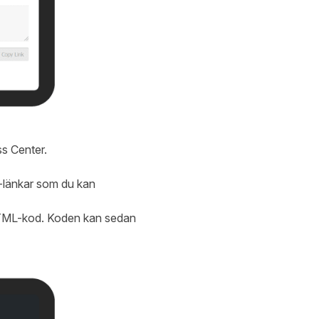
s Center
.
L-länkar som du kan
h HTML-kod. Koden kan sedan