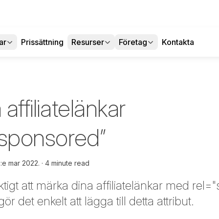
ar
Prissättning
Resurser
Företag
Kontakta
 affiliatelänkar
 “sponsored”
:e mar 2022.
4 minute read
iktigt att märka dina affiliatelänkar med re
r det enkelt att lägga till detta attribut.