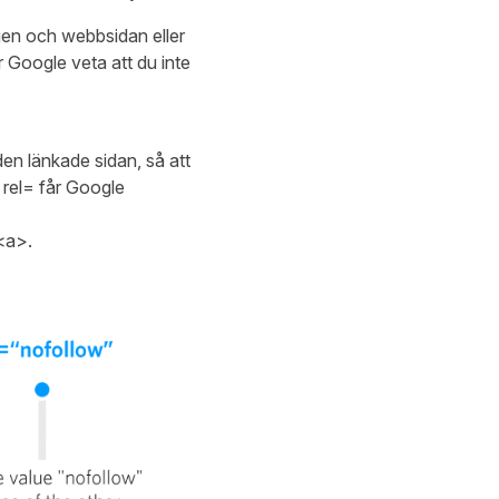
ngen och webbsidan eller
r Google veta att du inte
 den länkade sidan, så att
 rel= får Google
 <a>.