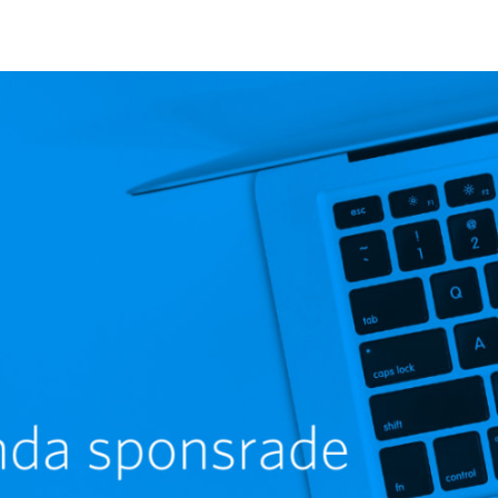
book
inkedIn