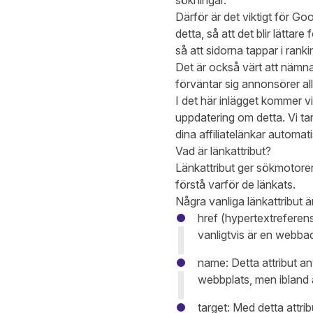
sökningar.
Därför är det viktigt för Go
detta, så att det blir lättar
så att sidorna tappar i ranki
Det är också värt att nämn
förväntar sig annonsörer allt
I det här inlägget kommer vi
uppdatering om detta. Vi tar
dina affiliatelänkar automati
Vad är länkattribut?
Länkattribut ger sökmotore
förstå varför de länkats.
Några vanliga länkattribut är
href (hypertextreferen
vanligtvis är en webba
name: Detta attribut an
webbplats, men ibland 
target: Med detta attrib