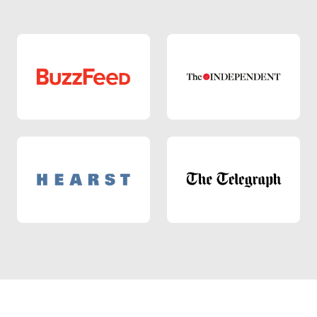
BuzzFeed
The Independen
Hearst
The Telegraph