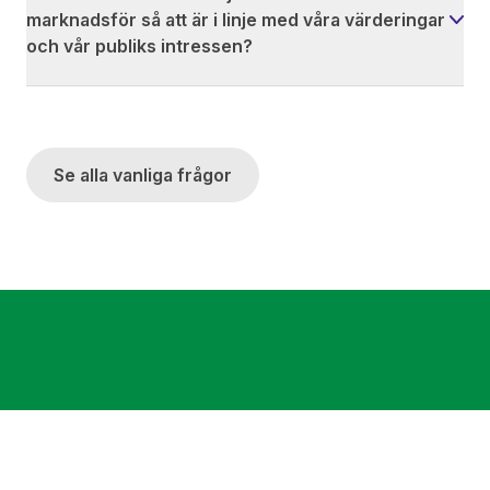
marknadsför så att är i linje med våra värderingar
och vår publiks intressen?
Se alla vanliga frågor
Få ut mer av ditt innehåll
och lås upp nya intäktskällor med