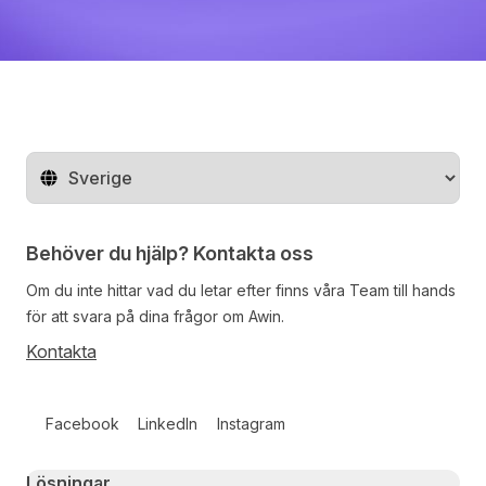
Byt land
Behöver du hjälp? Kontakta oss
Om du inte hittar vad du letar efter finns våra
Team
till hands
för att svara på dina frågor om Awin.
Kontakta
Follow us on social media
Facebook
LinkedIn
Instagram
Primary footer navigation
Lösningar