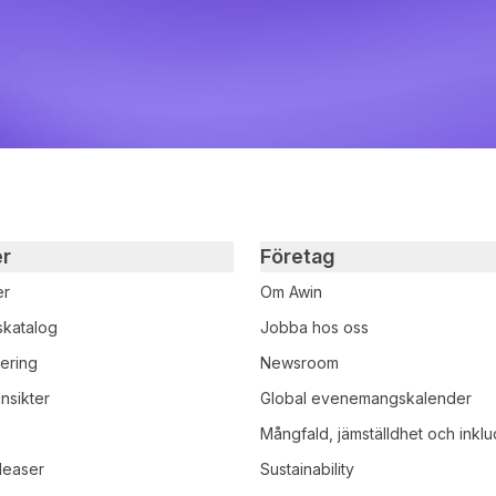
er
Företag
er
Om Awin
skatalog
Jobba hos oss
iering
Newsroom
nsikter
Global evenemangskalender
r
Mångfald, jämställdhet och inklu
leaser
Sustainability