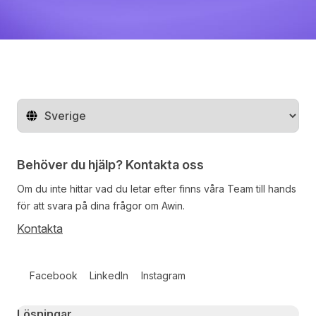
Byt land
Behöver du hjälp? Kontakta oss
Om du inte hittar vad du letar efter finns våra
Team
till hands
för att svara på dina frågor om Awin.
Kontakta
Follow us on social media
Facebook
LinkedIn
Instagram
Primary footer navigation
Lösningar