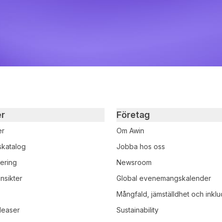
er
Företag
er
Om Awin
skatalog
Jobba hos oss
iering
Newsroom
nsikter
Global evenemangskalender
r
Mångfald, jämställdhet och inklu
leaser
Sustainability