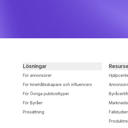
Primary footer navigation
Lösningar
Resurs
För annonsörer
Hjälpcent
För Innehållsskapare och influencers
Annonsör
För Övriga publicisttyper
Byråcertif
För Byråer
Marknadsi
Prissättning
Fallstudie
Produktre