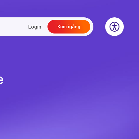
Login
Kom igång
e