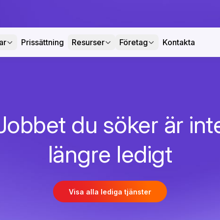
ar
Prissättning
Resurser
Företag
Kontakta
Jobbet du söker är int
längre ledigt
Visa alla lediga tjänster