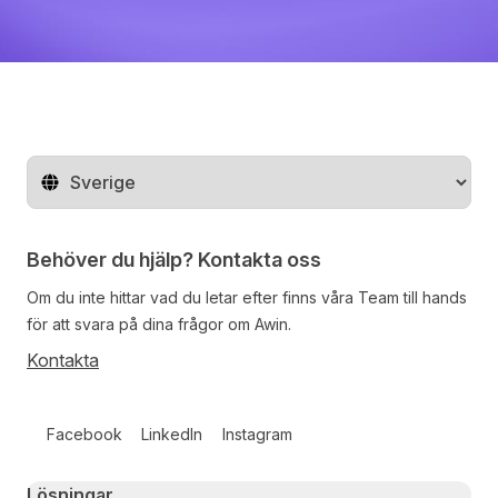
Byt land
Behöver du hjälp? Kontakta oss
Om du inte hittar vad du letar efter finns våra
Team
till hands
för att svara på dina frågor om Awin.
Kontakta
Follow us on social media
Facebook
LinkedIn
Instagram
Primary footer navigation
Lösningar