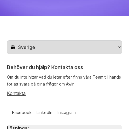
Byt land
Behöver du hjälp? Kontakta oss
Om du inte hittar vad du letar efter finns våra
Team
till hands
för att svara på dina frågor om Awin.
Kontakta
Follow us on social media
Facebook
LinkedIn
Instagram
Primary footer navigation
Lösningar