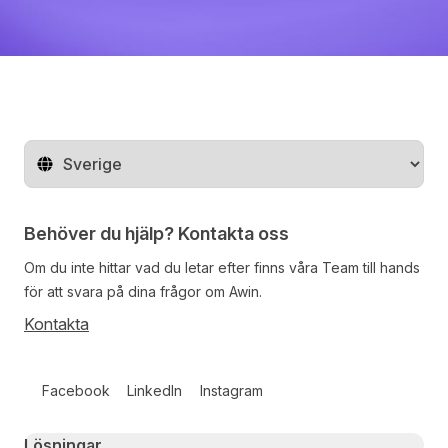
Byt land
Behöver du hjälp? Kontakta oss
Om du inte hittar vad du letar efter finns våra
Team
till hands
för att svara på dina frågor om Awin.
Kontakta
Follow us on social media
Facebook
LinkedIn
Instagram
Primary footer navigation
Lösningar